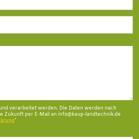
und verarbeitet werden. Die Daten werden nach
ie Zukunft per E-Mail an info@kaup-landtechnik.de
lärung
*