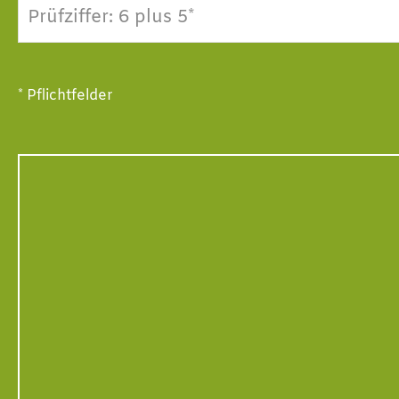
Prüfziffer: 6 plus 5*
* Pflichtfelder