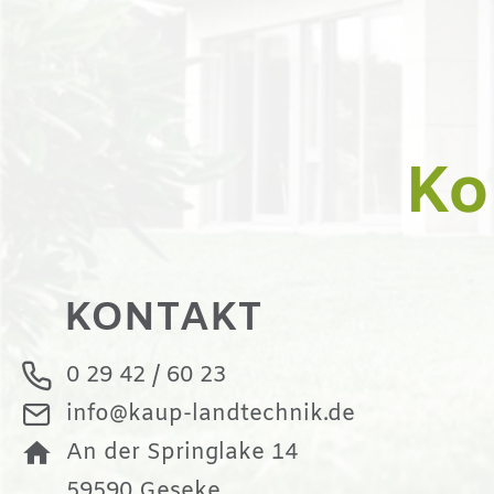
Ko
KONTAKT
0 29 42 / 60 23
info@kaup-landtechnik.de
An der Springlake 14
59590 Geseke